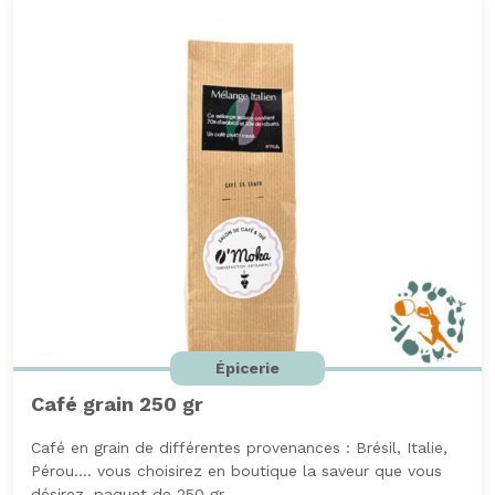
de
200gr
Épicerie
Café grain 250 gr
Café en grain de différentes provenances : Brésil, Italie,
Pérou.... vous choisirez en boutique la saveur que vous
désirez, paquet de 250 gr.