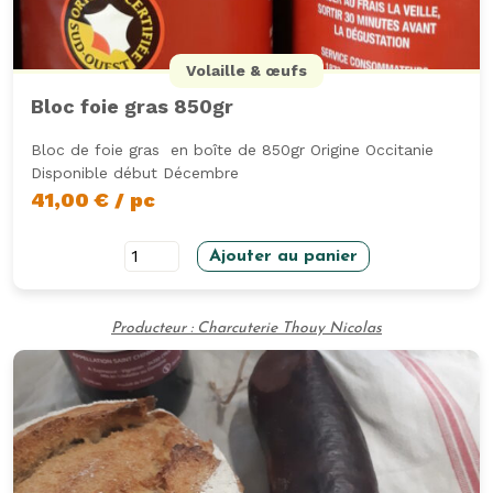
Volaille & œufs
Bloc foie gras 850gr
Bloc de foie gras en boîte de 850gr Origine Occitanie
Disponible début Décembre
41,00
€
/ pc
quantité
Ajouter au panier
de
Bloc
Producteur : Charcuterie Thouy Nicolas
foie
gras
850gr