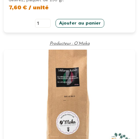
7,60
€
/ unité
quantité
Ajouter au panier
de
Café
Producteur : O’Moka
grain
250
gr