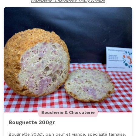
Producteur : Charcuterie Thouy Nicolas
350gr
Boucherie & Charcuterie
Bougnette 300gr
Bougnette 300gr, pain oeuf et viande, spécialité tarnaise.