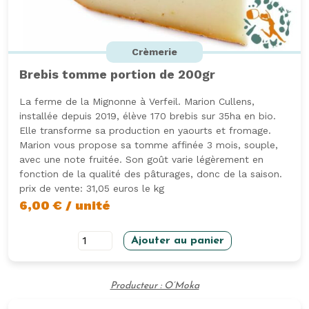
Crèmerie
Brebis tomme portion de 200gr
La ferme de la Mignonne à Verfeil. Marion Cullens,
installée depuis 2019, élève 170 brebis sur 35ha en bio.
Elle transforme sa production en yaourts et fromage.
Marion vous propose sa tomme affinée 3 mois, souple,
avec une note fruitée. Son goût varie légèrement en
fonction de la qualité des pâturages, donc de la saison.
prix de vente: 31,05 euros le kg
6,00
€
/ unité
quantité
Ajouter au panier
de
Brebis
Producteur : O’Moka
tomme
portion