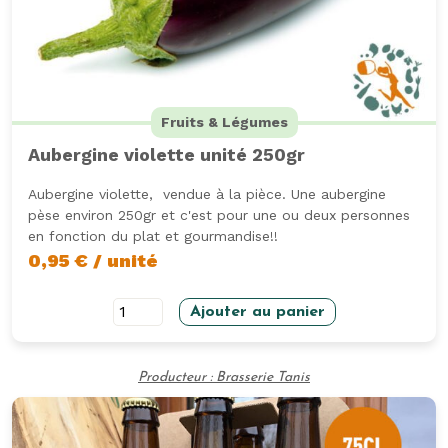
Fruits & Légumes
Aubergine violette unité 250gr
Aubergine violette, vendue à la pièce. Une aubergine
pèse environ 250gr et c'est pour une ou deux personnes
en fonction du plat et gourmandise!!
0,95
€
/ unité
quantité
Ajouter au panier
de
Aubergine
Producteur : Brasserie Tanis
violette
unité
250gr