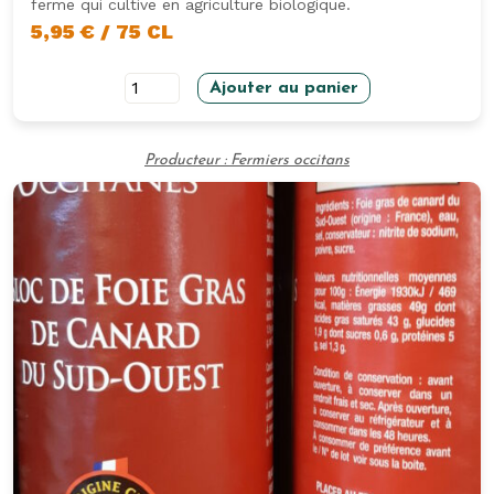
ferme qui cultive en agriculture biologique.
5,95
€
/ 75 CL
quantité
Ajouter au panier
de
Bière
Producteur : Fermiers occitans
Tanis
75CL