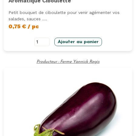
Aromatique Ciboulette
Petit bouquet de ciboulette pour venir agémenter vos
salades, sauces ....
0,75
€
/ pc
quantité
Ajouter au panier
de
Aromatique
Producteur : Ferme Yannick Regis
Ciboulette