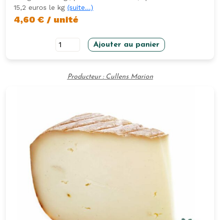
15,2 euros le kg
(suite…)
4,60
€
/ unité
quantité
Ajouter au panier
de
Bougnette
Producteur : Cullens Marion
300gr