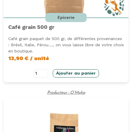
Épicerie
Café grain 500 gr
Café grain paquet de 500 gr, de différentes provenances
: Brésil, Italie, Pérou...., on vous laisse libre de votre choix
en boutique.
13,90
€
/ unité
quantité
Ajouter au panier
de
Café
Producteur : O’Moka
grain
500
gr