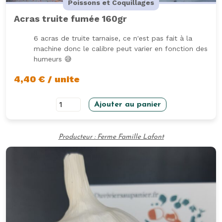
Poissons et Coquillages
Acras truite fumée 160gr
6 acras de truite tarnaise, ce n'est pas fait à la
machine donc le calibre peut varier en fonction des
humeurs 😅
4,40
€
/ unite
quantité
Ajouter au panier
de
Acras
Producteur : Ferme Famille Lafont
truite
fumée
160gr