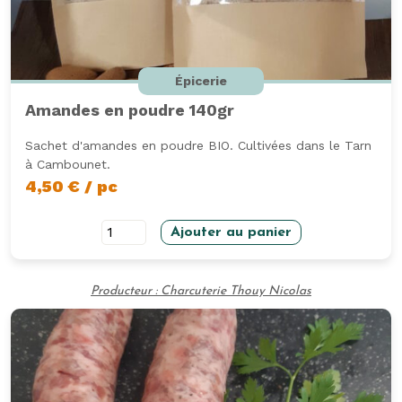
Épicerie
Amandes en poudre 140gr
Sachet d'amandes en poudre BIO. Cultivées dans le Tarn
à Cambounet.
4,50
€
/ pc
quantité
Ajouter au panier
de
Amandes
Producteur : Charcuterie Thouy Nicolas
en
poudre
140gr