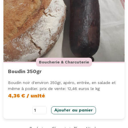
Boucherie & Charcuterie
Boudin 350gr
Boudin noir d'environ 350gr, apéro, entrée, en salade et
même à poêler. prix de vente: 12,46 euros le kg
4,36
€
/ unité
quantité
Ajouter au panier
de
Boudin