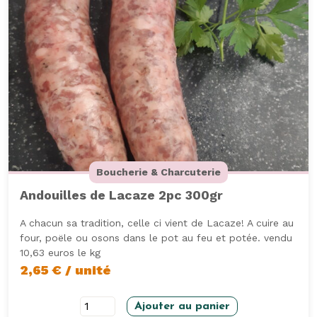
Boucherie & Charcuterie
Andouilles de Lacaze 2pc 300gr
A chacun sa tradition, celle ci vient de Lacaze! A cuire au
four, poële ou osons dans le pot au feu et potée. vendu
10,63 euros le kg
2,65
€
/ unité
quantité
Ajouter au panier