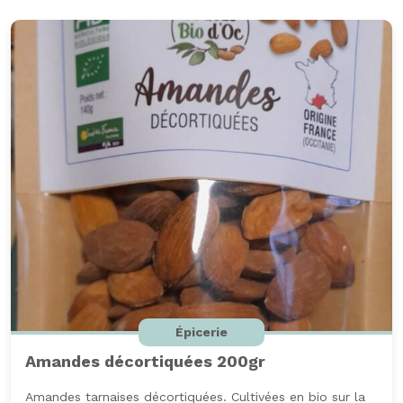
rose
150
gr
Épicerie
Amandes décortiquées 200gr
Amandes tarnaises décortiquées. Cultivées en bio sur la