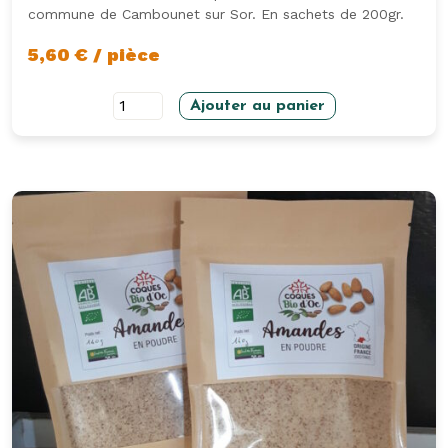
commune de Cambounet sur Sor. En sachets de 200gr.
5,60
€
/ pièce
quantité
Ajouter au panier
de
Amandes
décortiquées
200gr